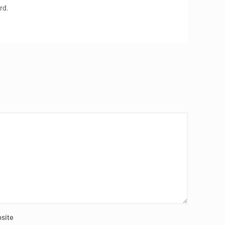
rd.
site